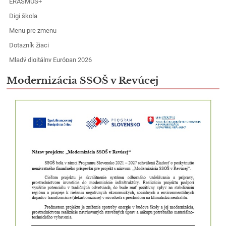
ERASMUS+
Modernizácia
Digi škola
SSOŠ
Menu pre zmenu
v
Dotazník žiaci
Revúcej
|
Mladý digitálny Európan 2026
Súkromná
Modernizácia SSOŠ v Revúcej
stredná
odborná
škola
Revúca