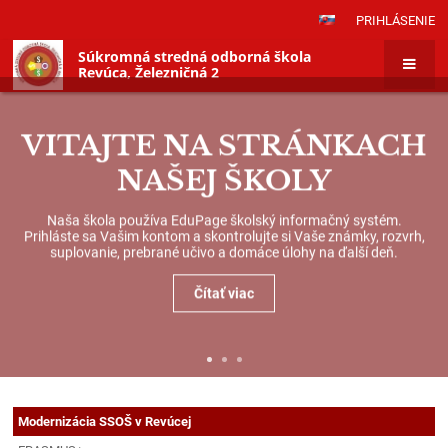
PRIHLÁSENIE
Súkromná stredná odborná škola
Revúca, Železničná 2
VITAJTE NA STRÁNKACH
NAŠEJ ŠKOLY
Naša škola používa EduPage školský informačný systém.
Prihláste sa Vašim kontom a skontrolujte si Vaše známky, rozvrh,
suplovanie, prebrané učivo a domáce úlohy na ďalší deň.
Čítať viac
Projekty
Projekty
Modernizácia SSOŠ v Revúcej
-