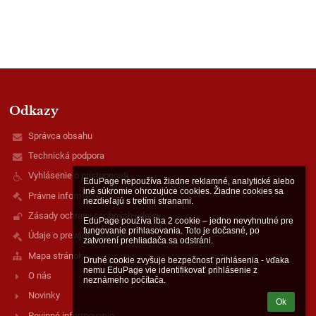
Odkazy
Správca obsahu
Technická podpora
Vyhlásenie o prístupnosti
EduPage nepoužíva žiadne reklamné, analytické alebo 
iné súkromie ohrozujúce cookies. Žiadne cookies sa 
Právne informácie
nezdieľajú s tretími stranami.

Zásady ochrany osobných údajov
EduPage používa iba 2 cookie – jedno nevyhnutné pre 
fungovanie prihlasovania. Toto je dočasné, po 
Údaje o prevádzkovateľovi
zatvorení prehliadača sa odstráni.

Mapa stránok
Druhé cookie zvyšuje bezpečnosť prihlásenia - vďaka 
nemu EduPage vie identifikovať prihlásenie z 
O nás
neznámeho počítača.
Novinky
Ok
Povinné informovanie