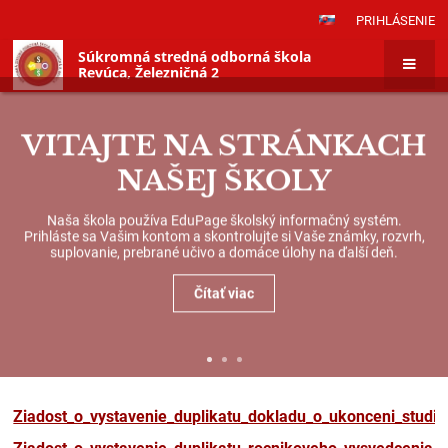
PRIHLÁSENIE
Súkromná stredná odborná škola
Revúca, Železničná 2
VITAJTE NA STRÁNKACH
NAŠEJ ŠKOLY
Naša škola používa EduPage školský informačný systém.
Prihláste sa Vašim kontom a skontrolujte si Vaše známky, rozvrh,
suplovanie, prebrané učivo a domáce úlohy na ďalší deň.
Čítať viac
Žiadosť&nbsp;o&nbsp;vystavenie&nbsp;
Žiadosť
Ziadost_o_vystavenie_duplikatu_dokladu_o_ukonceni_studia
|
o