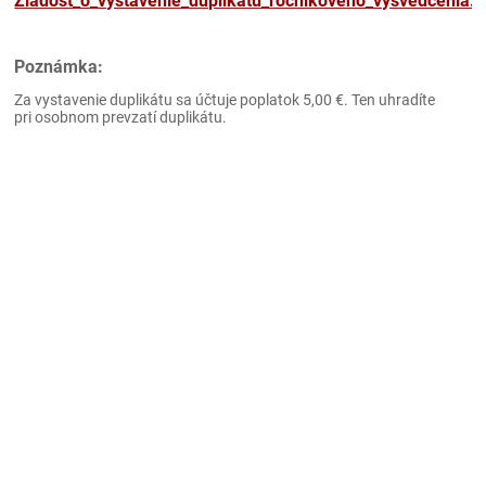
Ziadost_o_vystavenie_duplikatu_rocnikoveho_vysvedcenia.
Súkromná
vystavenie
stredná
duplikátu
Poznámka:
odborná
škola
Za vystavenie duplikátu sa účtuje poplatok 5,00 €. Ten uhradíte
pri osobnom prevzatí duplikátu.
Revúca