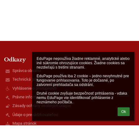
Odkazy
EduPage nepoužíva žiadne reklamné, analytické alebo 
iné súkromie ohrozujúce cookies. Žiadne cookies sa 
nezdieľajú s tretími stranami.

Správca obsahu
EduPage používa iba 2 cookie – jedno nevyhnutné pre 
Technická podpora
fungovanie prihlasovania. Toto je dočasné, po 
zatvorení prehliadača sa odstráni.

Vyhlásenie o prístupnosti
Druhé cookie zvyšuje bezpečnosť prihlásenia - vďaka 
Právne informácie
nemu EduPage vie identifikovať prihlásenie z 
neznámeho počítača.
Zásady ochrany osobných údajov
Ok
Údaje o prevádzkovateľovi
Mapa stránok
O nás