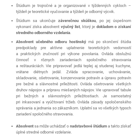
|
pracovník
Štúdium je trojročné a je organizované v týždenných cykloch –
Súkromná
v
týždeň je teoretické vyučovanie a týždeň je odborný výcvik.
stredná
gastronómii
Štúdium sa ukončuje
záverečnou skúškou
, po jej úspešnom
odborná
-
vykonaní získa absolvent
výučný list
, ktorý je
dokladom o získaní
škola
6489
stredného odborného vzdelania
.
Revúca
H
Absolvent učebného odboru hostinský
má po skončení štúdia
hostinský,
predpoklady pre aktívne uplatnenie teoretických vedomostí
a praktických zručností pri výkone povolania. Ovláda obslužnú
hostinská
činnosť v rôznych zariadeniach spoločného stravovania
a reštauráciách. Vie pripravovať jedlá teplej aj studenej kuchyne,
vrátane diétnych jedál. Zvláda spracovanie, uchovávanie,
skladovanie, ošetrovanie, konzervovanie potravín a úpravu potravín
pre bežné a slávnostné príležitosti. Ovláda ošetrovanie všetkých
druhov nápojov a prípravu miešaných nápojov. Vie upravovať tabule
pri bežných a slávnostných príležitostiach. Je samostatný
pri inkasovaní a vyúčtovaní tržieb. Ovláda zásady spoločenského
správania a jednania so zákazníkom. Uplatní sa vo všetkých typoch
zariadení spoločného stravovania.
Absolvent
sa môže uchádzať o
nadstavbové štúdium
a takto získať
úplné stredné odborné vzdelanie.