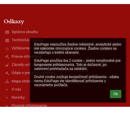
Odkazy
Správca obsahu
Technická podpora
EduPage nepoužíva žiadne reklamné, analytické alebo 
Vyhlásenie o prístupnosti
iné súkromie ohrozujúce cookies. Žiadne cookies sa 
nezdieľajú s tretími stranami.

Právne informácie
EduPage používa iba 2 cookie – jedno nevyhnutné pre 
Zásady ochrany osobných údajov
fungovanie prihlasovania. Toto je dočasné, po 
zatvorení prehliadača sa odstráni.

Údaje o prevádzkovateľovi
Druhé cookie zvyšuje bezpečnosť prihlásenia - vďaka 
Mapa stránok
nemu EduPage vie identifikovať prihlásenie z 
neznámeho počítača.
O nás
Ok
Novinky
Povinné informovanie
Kontakty
Súkromná stredná odborná škola Revúca