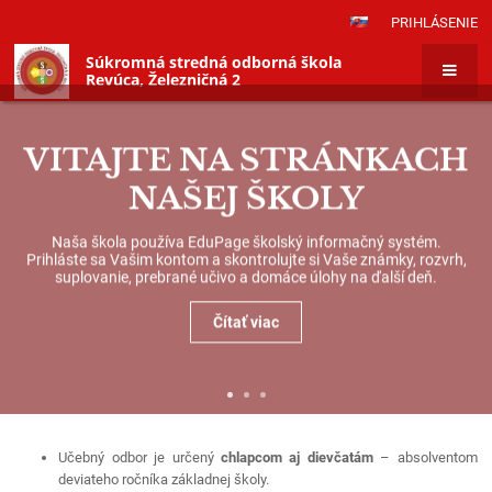
PRIHLÁSENIE
Súkromná stredná odborná škola
Revúca, Železničná 2
VITAJTE NA STRÁNKACH
NAŠEJ ŠKOLY
Naša škola používa EduPage školský informačný systém.
Prihláste sa Vašim kontom a skontrolujte si Vaše známky, rozvrh,
suplovanie, prebrané učivo a domáce úlohy na ďalší deň.
Čítať viac
6488&nbsp;H&nbsp;pracovník&nbsp;v&
6488
Učebný odbor je určený
chlapcom aj dievčatám
– absolventom
&nbsp;&nbsp;&nbsp;&nbsp;&nbsp;&nbsp
H
deviateho ročníka základnej školy.