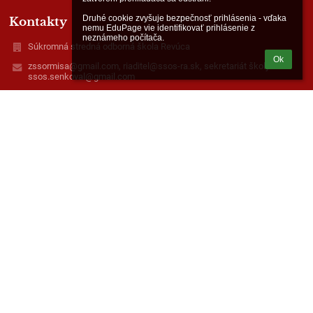
Druhé cookie zvyšuje bezpečnosť prihlásenia - vďaka 
Kontakty
nemu EduPage vie identifikovať prihlásenie z 
neznámeho počítača.
Súkromná stredná odborná škola Revúca
Ok
zssormisa@gmail.com, riaditel@ssos-ra.sk, sekretariát školy -
ssos.senkoval@gmail.com
+421 58 44 22 740, +421 58 44 21 920
Železničná 2,
05001 Revúca,
Slovakia
37998676
2022055002
www.facebook.com/ssosrevuca
FEVE s. r. o., Železničná 2, 05001 Revúca
Kuchyňa 0915 930 273
email: strava@ssos-ra.sk
Prihlásenie
Prihlásiť sa cez EduPage účet