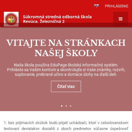
PRIHLÁSENIE
Súkromná stredná odborná škola
Revúca, Železničná 2
VITAJTE NA STRÁNKACH
NAŠEJ ŠKOLY
Naša škola používa EduPage školský informačný systém.
Prihláste sa Vašim kontom a skontrolujte si Vaše známky, rozvrh,
suplovanie, prebrané učivo a domáce úlohy na ďalší deň.
Čítať viac
Študijný&nbsp;odbor
Študijný
1. bez prijímacích skúšok budú prijatí uchádzači, ktorí v celoslovenskom
|
odbor
testovaní deviatakov dosiahli z oboch predmetov súčasne úspešnosť