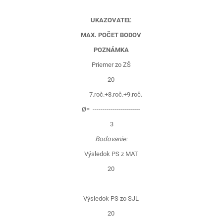
UKAZOVATEĽ
MAX. POČET BODOV
POZNÁMKA
Priemer zo ZŠ
20
7.roč.+8.roč.+9.roč.
Ø= ------------------------
3
Bodovanie:
Výsledok PS z MAT
20
Výsledok PS zo SJL
20