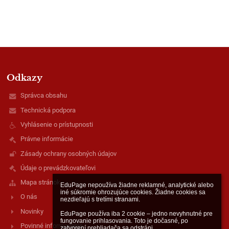
Odkazy
Správca obsahu
Technická podpora
Vyhlásenie o prístupnosti
Právne informácie
Zásady ochrany osobných údajov
Údaje o prevádzkovateľovi
Mapa stránok
EduPage nepoužíva žiadne reklamné, analytické alebo 
iné súkromie ohrozujúce cookies. Žiadne cookies sa 
O nás
nezdieľajú s tretími stranami.

Novinky
EduPage používa iba 2 cookie – jedno nevyhnutné pre 
fungovanie prihlasovania. Toto je dočasné, po 
Povinné informovanie
zatvorení prehliadača sa odstráni.
