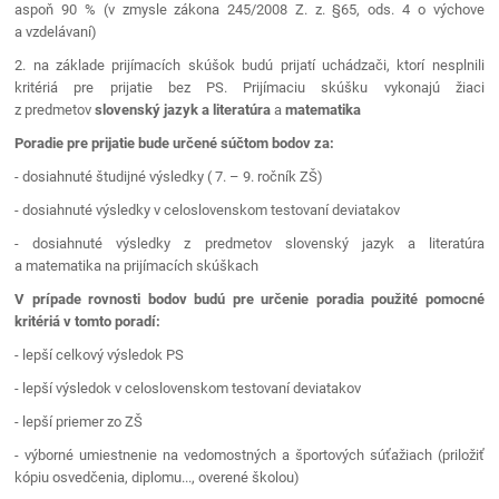
Súkromná
aspoň 90 % (v zmysle zákona 245/2008 Z. z. §65, ods. 4 o výchove
a vzdelávaní)
stredná
odborná
2. na základe prijímacích skúšok budú prijatí uchádzači, ktorí nesplnili
kritériá pre prijatie bez PS. Prijímaciu skúšku vykonajú žiaci
škola
z predmetov
slovenský jazyk a literatúra
a
matematika
Revúca
Poradie pre prijatie bude určené súčtom bodov za:
- dosiahnuté študijné výsledky ( 7. – 9. ročník ZŠ)
- dosiahnuté výsledky v celoslovenskom testovaní deviatakov
- dosiahnuté výsledky z predmetov slovenský jazyk a literatúra
a matematika na prijímacích skúškach
V prípade rovnosti bodov budú pre určenie poradia použité pomocné
kritériá v tomto poradí:
- lepší celkový výsledok PS
- lepší výsledok v celoslovenskom testovaní deviatakov
- lepší priemer zo ZŠ
- výborné umiestnenie na vedomostných a športových súťažiach (priložiť
kópiu osvedčenia, diplomu..., overené školou)