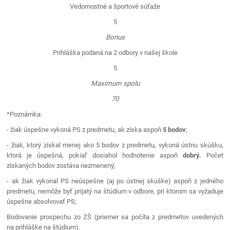
Vedomostné a športové súťaže
5
Bonus
Prihláška podaná na 2 odbory v našej škole
5
Maximum spolu
70
*Poznámka:
- žiak úspešne vykoná PS z predmetu, ak získa aspoň
5 bodov
;
- žiak, ktorý získal menej ako 5 bodov z predmetu, vykoná ústnu skúšku,
ktorá je úspešná, pokiaľ dosiahol hodnotenie aspoň
dobrý.
Počet
získaných bodov zostáva nezmenený;
- ak žiak vykonal PS neúspešne (aj po ústnej skúške) aspoň z jedného
predmetu, nemôže byť prijatý na štúdium v odbore, pri ktorom sa vyžaduje
úspešne absolvovať PS;
Bodovanie prospechu zo ZŠ (priemer sa počíta z predmetov uvedených
na prihláške na štúdium).