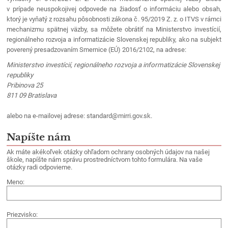
v prípade neuspokojivej odpovede na žiadosť o informáciu alebo obsah,
ktorý je vyňatý z rozsahu pôsobnosti zákona č. 95/2019 Z. z. o ITVS v rámci
mechanizmu spätnej väzby, sa môžete obrátiť na Ministerstvo investícií,
regionálneho rozvoja a informatizácie Slovenskej republiky, ako na subjekt
poverený presadzovaním Smernice (EÚ) 2016/2102, na adrese:
Ministerstvo investícií, regionálneho rozvoja a informatizácie Slovenskej
republiky
Pribinova 25
811 09 Bratislava
alebo na e-mailovej adrese: standard@mirri.gov.sk.
Napíšte nám
Ak máte akékoľvek otázky ohľadom ochrany osobných údajov na našej
škole, napíšte nám správu prostredníctvom tohto formulára. Na vaše
otázky radi odpovieme.
Meno:
Priezvisko: