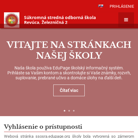
PRIHLÁSENIE
Súkromná stredná odborná škola
Revúca, Železničná 2
VITAJTE NA STRÁNKACH
NAŠEJ ŠKOLY
Naša škola používa EduPage školský informačný systém.
Prihláste sa Vašim kontom a skontrolujte si Vaše známky, rozvrh,
suplovanie, prebrané učivo a domáce úlohy na ďalší deň.
Čítať viac
Vyhlásenie
Vyhlásenie
Vyhlásenie o prístupnosti
o
o
Webová stránka ssosra.edupage.org školy bola vytvorená so zámerom