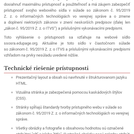
prístupnosti
prístupnosti
dosiahnuť maximálnu prístupnosť a použiteľnosť a má záujem zabezpečiť
|
prístupnosť svojho webového sídla v súlade so zákonom č. 95/2019
Súkromná
Z. z. o informačných technológiách vo verejnej správe a o zmene
a doplnení niektorých zákonov v znení neskorších predpisov (ďalej len
stredná
„zákon č. 95/2019 Z. z. o ITVS“) a príslušnými vykonávacími predpismi.
odborná
Toto vyhlásenie o prístupnosti sa vzťahuje na webové sídlo
škola
ssosra.edupage.org. Aktuálne je toto sídlo v čiastočnom súlade
Revúca
so zákonom č. 95/2019 Z. z. o ITVS a príslušnými vykonávacími predpismi
vzhľadom na prvky nesúladu uvedené nižšie.
Technické riešenie prístupnosti
Prezentačný layout a obsah sú navrhnuté v štrukturovanom jazyku
HTML.
Vizuálna stránka je zabezpečená pomocou kaskádových štýlov
(CSS).
Stránky spĺňajú štandardy tvorby prístupného webu v súlade
so 
zákonom č. 95/2019 Z. z. o informačných technológiách vo verejnej 
správe.
Všetky obrázky a fotografie s obsahovou hodnotou sú označené