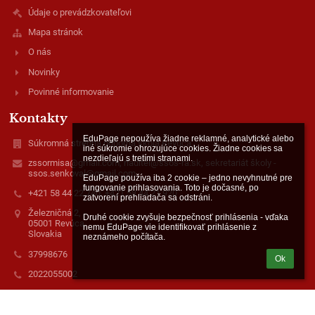
Údaje o prevádzkovateľovi
Mapa stránok
O nás
Novinky
Povinné informovanie
Kontakty
EduPage nepoužíva žiadne reklamné, analytické alebo 
Súkromná stredná odborná škola Revúca
iné súkromie ohrozujúce cookies. Žiadne cookies sa 
nezdieľajú s tretími stranami.

zssormisa@gmail.com, riaditel@ssos-ra.sk, sekretariát školy -
ssos.senkoval@gmail.com
EduPage používa iba 2 cookie – jedno nevyhnutné pre 
fungovanie prihlasovania. Toto je dočasné, po 
+421 58 44 22 740, +421 58 44 21 920
zatvorení prehliadača sa odstráni.

Železničná 2,
Druhé cookie zvyšuje bezpečnosť prihlásenia - vďaka 
05001 Revúca,
nemu EduPage vie identifikovať prihlásenie z 
Slovakia
neznámeho počítača.
37998676
Ok
2022055002
www.facebook.com/ssosrevuca
FEVE s. r. o., Železničná 2, 05001 Revúca