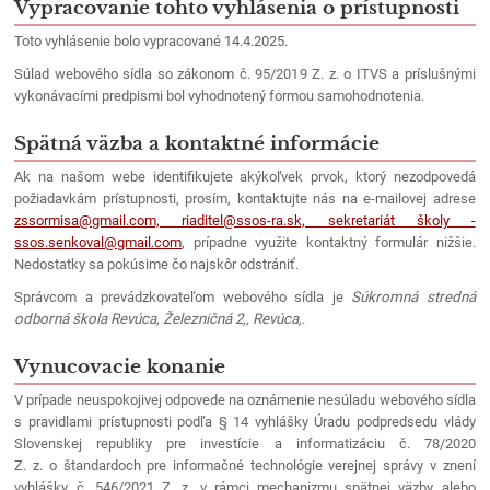
Vypracovanie tohto vyhlásenia o prístupnosti
Toto vyhlásenie bolo vypracované 14.4.2025.
Súlad webového sídla so zákonom č. 95/2019 Z. z. o ITVS a príslušnými
vykonávacími predpismi bol vyhodnotený formou samohodnotenia.
Spätná väzba a kontaktné informácie
Ak na našom webe identifikujete akýkoľvek prvok, ktorý nezodpovedá
požiadavkám prístupnosti, prosím, kontaktujte nás na e-mailovej adrese
zssormisa@gmail.com, riaditel@ssos-ra.sk, sekretariát školy -
ssos.senkoval@gmail.com
, prípadne využite kontaktný formulár nižšie.
Nedostatky sa pokúsime čo najskôr odstrániť.
Správcom a prevádzkovateľom webového sídla je
Súkromná stredná
odborná škola Revúca, Železničná 2,, Revúca,
.
Vynucovacie konanie
V prípade neuspokojivej odpovede na oznámenie nesúladu webového sídla
s pravidlami prístupnosti podľa § 14 vyhlášky Úradu podpredsedu vlády
Slovenskej republiky pre investície a informatizáciu č. 78/2020
Z. z. o štandardoch pre informačné technológie verejnej správy v znení
vyhlášky č. 546/2021 Z. z. v rámci mechanizmu spätnej väzby alebo