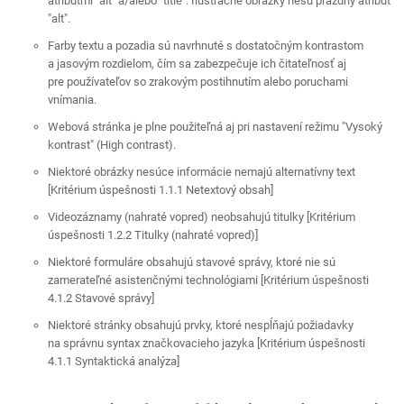
atribútmi "alt" a/alebo "title". Ilustračné obrázky nesú prázdny atribút
"alt".
Farby textu a pozadia sú navrhnuté s dostatočným kontrastom
a jasovým rozdielom, čím sa zabezpečuje ich čitateľnosť aj
pre používateľov so zrakovým postihnutím alebo poruchami
vnímania.
Webová stránka je plne použiteľná aj pri nastavení režimu "Vysoký
kontrast" (High contrast).
Niektoré obrázky nesúce informácie nemajú alternatívny text
[Kritérium úspešnosti 1.1.1 Netextový obsah]
Videozáznamy (nahraté vopred) neobsahujú titulky [Kritérium
úspešnosti 1.2.2 Titulky (nahraté vopred)]
Niektoré formuláre obsahujú stavové správy, ktoré nie sú
zamerateľné asistenčnými technológiami [Kritérium úspešnosti
4.1.2 Stavové správy]
Niektoré stránky obsahujú prvky, ktoré nespĺňajú požiadavky
na správnu syntax značkovacieho jazyka [Kritérium úspešnosti
4.1.1 Syntaktická analýza]