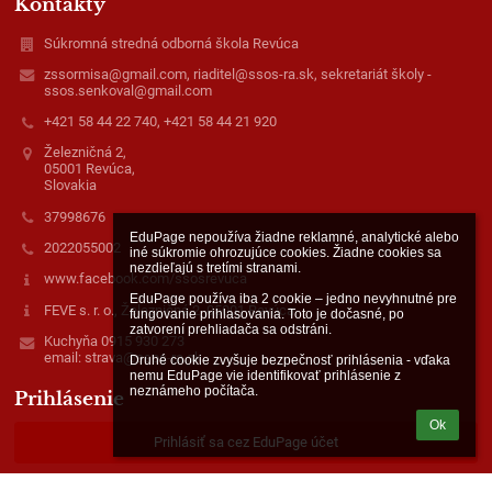
Kontakty
Súkromná stredná odborná škola Revúca
zssormisa@gmail.com, riaditel@ssos-ra.sk, sekretariát školy -
ssos.senkoval@gmail.com
+421 58 44 22 740, +421 58 44 21 920
Železničná 2,
05001 Revúca,
Slovakia
37998676
EduPage nepoužíva žiadne reklamné, analytické alebo 
2022055002
iné súkromie ohrozujúce cookies. Žiadne cookies sa 
nezdieľajú s tretími stranami.

www.facebook.com/ssosrevuca
EduPage používa iba 2 cookie – jedno nevyhnutné pre 
FEVE s. r. o., Železničná 2, 05001 Revúca
fungovanie prihlasovania. Toto je dočasné, po 
zatvorení prehliadača sa odstráni.

Kuchyňa 0915 930 273
email: strava@ssos-ra.sk
Druhé cookie zvyšuje bezpečnosť prihlásenia - vďaka 
nemu EduPage vie identifikovať prihlásenie z 
neznámeho počítača.
Prihlásenie
Ok
Prihlásiť sa cez EduPage účet
Neviem prihlasovacie meno alebo heslo