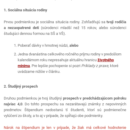
1. Sociálna situácia rodiny
Prvou podmienkou je sociálna situácia rodiny. Zohľadňujú sa
tvoji rodičia
a nezaopatrené deti
(súrodenci mladší než 15 rokov, alebo súrodenci
študujúci dennou formou na SŠ a VŠ).
Poberať dávky v hmotnej núdzi,
alebo
Jedna dvanástina celkového ročného príjmu rodiny v predošlom
kalendárnom roku nepresahuje aktuálnu hranicu
životného
minima
. Pre lepšie pochopenie si pozri
Príklady z praxe
, ktoré
uvádzame nižšie v článku.
2. Študijný prospech
Druhou podmienkou je tvoj študijný
prospech v predchádzajúcom polroku
najviac 4,0
. Do tohto prospechu sa nezarátavajú známky z nepovinných
predmetov. Štipendium nedostanú tí študenti, ktorí sú podmienečne
vylúčení zo školy, a to aj v prípade, že spĺňajú obe podmienky.
Nárok na štipendium je len v prípade, že žiak má celkové hodnotenie