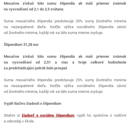
Mesačne získaš túto sumu štipendia ak máš priemer známok
na vysvedčení od 2,1 do 2,5 vrátane.
Suma mesačného štipendia predstavuje 35% sumy životného minima
na nezaopatrené dieťa. Keďže výška sociálneho štipendia závisí
od životného minima, každý rok sa táto suma mierne zvyšuje.
Štipendium 31,28 eur
Mesačne získaš túto sumu štipendia ak máš priemer známok
na vysvedčení od 2,51 a viac a tvoje celkové hodnotenie
za predchádzajúci polrok bolo prospel.
Suma mesačného štipendia predstavuje 25% sumy životného minima
na nezaopatrené dieťa. Keďže výška sociálneho štipendia závisí
od životného minima, každý rok sa táto suma mierne zvyšuje.
Vyplň tlačivo žiadosti o štipendium
Stiahni si
žiadosť o sociálne štipendium
, vyplň ho spoločne s rodičmi
a odovzdaj v škole.