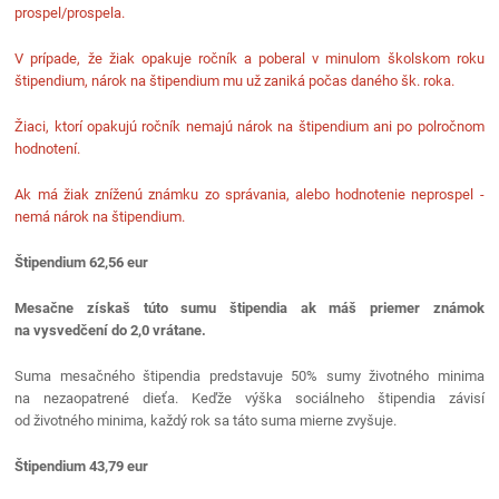
prospel/prospela.
V prípade, že žiak opakuje ročník a poberal v minulom školskom roku
štipendium, nárok na štipendium mu už zaniká počas daného šk. roka.
Žiaci, ktorí opakujú ročník nemajú nárok na štipendium ani po polročnom
hodnotení.
Ak má žiak zníženú známku zo správania, alebo hodnotenie neprospel -
nemá nárok na štipendium.
Štipendium 62,56 eur
Mesačne získaš túto sumu štipendia ak máš priemer známok
na vysvedčení do 2,0 vrátane.
Suma mesačného štipendia predstavuje 50% sumy životného minima
na nezaopatrené dieťa. Keďže výška sociálneho štipendia závisí
od životného minima, každý rok sa táto suma mierne zvyšuje.
Štipendium 43,79 eur