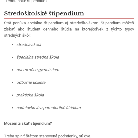
Tehotenské štipendium
Stredoškolské
Stredoškolské štipendium
štipendium
|
Štát ponúka sociálne štipendium aj stredoškolákom. Štipendium môžeš
Súkromná
získať ako študent denného štúdia na ktorejkoľvek z týchto typov
stredných škôl:
stredná
odborná
stredná škola
škola
špeciálna stredná škola
Revúca
osemročné gymnázium
odborné učilište
praktická škola
nadstavbové a pomaturitné štúdium
Môžem získať štipendium?
Treba splniť štátom stanovené podmienky, sú dve.