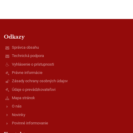
Odkazy
Správca obsahu
Technická podpora
Vyhlásenie o prístupnosti
Právne informácie
Zásady ochrany osobných údajov
Údaje o prevádzkovateľovi
Mapa stránok
O nás
Novinky
Povinné informovanie