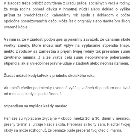
K žiadosti treba priložiť potvrdenie z Úradu práce, sociálnych vecí a rodiny,
že tvoja rodina poberá
dávku v hmotnej núdzi
alebo
doklad o výške
príjmu
za predchádzajúci kalendárny rok spolu s dokladom o počte
spoločne posudzovaných osôb. Môže ísť o originály alebo riaditeľom školy
overené kópie.
Všimni si, že v žiadosti podpisuješ aj písomný záväzok, že oznámiš škole
všetky zmeny, ktoré môžu mať vplyv na vyplácanie štipendia (napr.
niekto z rodičov sa zamestná a príjem tvojej rodiny tak presiahne sumu
životného minima...) a že vrátiš celú sumu neoprávnene poberaného
štipendia, ak si uviedol nesprávne údaje v žiadosti alebo neohlásil zmenu.
Žiadať môžeš kedykoľvek v priebehu školského roka
Ak splníš všetky podmienky uvedené vyššie, začneš štipendium dostávať
od mesiaca, kedy si podal žiadosť.
Štipendium sa vypláca každý mesiac
Peniaze sú vyplácané zvyčajne v období
medzi 20. a 30. dňom v mesiaci
,
presný termín si určuje každá škola. Preberáš si ho ty sám. Riaditeľ tvojej
školy sa môže rozhodnúť, že peniaze bude preberať tvoj otec či mama.