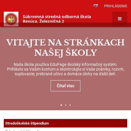
PRIHLÁSENIE
Súkromná stredná odborná škola
Revúca, Železničná 2
VITAJTE NA STRÁNKACH
NAŠEJ ŠKOLY
Naša škola používa EduPage školský informačný systém.
Prihláste sa Vašim kontom a skontrolujte si Vaše známky, rozvrh,
suplovanie, prebrané učivo a domáce úlohy na ďalší deň.
Čítať viac
Stredoškolské&nbsp;štipendium
Stredoškolské
Stredoškolské štipendium
-
štipendium