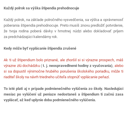
Každý polrok sa výška štipendia prehodnocuje
Každý polrok, na základe polročného vysvedčenia, sa výška a oprávnenosť
poberania štipendia prehodnocuje. Preto musíš znovu predložiť potvrdenie,
že tvoja rodina poberá dávky v hmotnej núdzi alebo dokladovať príjem
za predchádzajúci kalendárny rok.
Kedy môže byť vyplácanie štipendia zrušené
Ak ti už štipendium bolo priznané, ale zhoršil si si výrazne prospech, máš
výrazne zlú dochádzku
(
t. j. neospravedlnené hodiny z vyučovania)
,
alebo
si sa dopustil výnimočne hrubého porušenia školského poriadku, môže ti
riaditeľ školy na návrh triedneho učiteľa stopnúť vyplácanie peňazí.
To isté platí aj v prípade podmienečného vylúčenia zo školy. Nasledujúci
mesiac po vylúčení už peniaze nedostaneš a štipendium ti začnú zasa
vyplácať, až keď uplynie doba podmienečného vylúčenia.