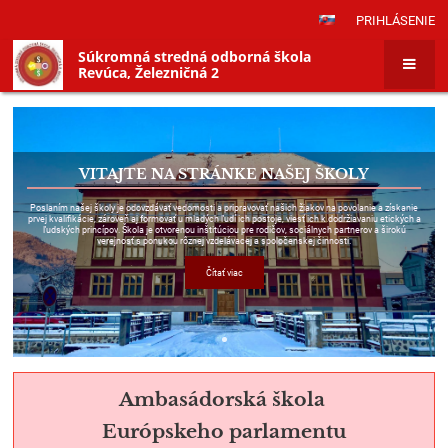
PRIHLÁSENIE
Súkromná stredná odborná škola
Revúca, Železničná 2
Hlavná
stránka
VITAJTE NA STRÁNKE NAŠEJ ŠKOLY
Poslaním našej školy je odovzdávať vedomosti a pripravovať našich žiakov na povolanie a získanie
prvej kvalifikácie, zároveň aj formovať u mladých ľudí ich postoje, viesť ich k dodržiavaniu etických a
ľudských princípov. Škola je otvorenou inštitúciou pre rodičov, sociálnych partnerov a širokú
verejnosť s ponukou rôznej vzdelávacej a spoločenskej činnosti.
Čítať viac
Ambasádorská škola
Európskeho parlamentu