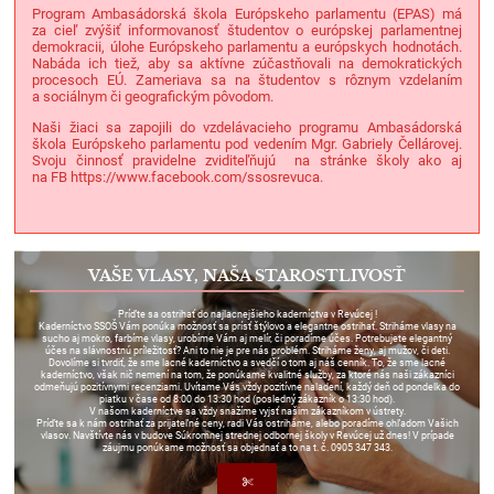
Program Ambasádorská škola Európskeho parlamentu (EPAS) má
za cieľ zvýšiť informovanosť študentov o európskej parlamentnej
demokracii, úlohe Európskeho parlamentu a európskych hodnotách.
Nabáda ich tiež, aby sa aktívne zúčastňovali na demokratických
procesoch EÚ. Zameriava sa na študentov s rôznym vzdelaním
a sociálnym či geografickým pôvodom.
Naši žiaci sa zapojili do vzdelávacieho programu Ambasádorská
škola Európskeho parlamentu pod vedením Mgr. Gabriely Čellárovej.
Svoju činnosť pravidelne zviditeľňujú na stránke školy ako aj
na FB https://www.facebook.com/ssosrevuca.
VAŠE VLASY, NAŠA STAROSTLIVOSŤ
Príďte sa ostrihať do najlacnejšieho kaderníctva v Revúcej !
Kaderníctvo SSOŠ Vám ponúka možnosť sa prísť štýlovo a elegantne ostrihať. Striháme vlasy na
sucho aj mokro, farbíme vlasy, urobíme Vám aj melír, či poradíme účes. Potrebujete elegantný
účes na slávnostnú príležitosť? Ani to nie je pre nás problém. Striháme ženy, aj mužov, či deti.
Dovolíme si tvrdiť, že sme lacné kaderníctvo a svedčí o tom aj náš cenník. To, že sme lacné
kaderníctvo, však nič nemení na tom, že ponúkame kvalitné služby, za ktoré nás naši zákazníci
odmeňujú pozitívnymi recenziami. Uvítame Vás vždy pozitívne naladení, každý deň od pondelka do
piatku v čase od 8:00 do 13:30 hod (posledný zákazník o 13:30 hod).
V našom kaderníctve sa vždy snažíme vyjsť našim zákazníkom v ústrety.
Príďte sa k nám ostrihať za prijateľné ceny, radi Vás ostriháme, alebo poradíme ohľadom Vašich
vlasov. Navštívte nás v budove Súkromnej strednej odbornej školy v Revúcej už dnes! V prípade
záujmu ponúkame možnosť sa objednať a to na t. č. 0905 347 343.