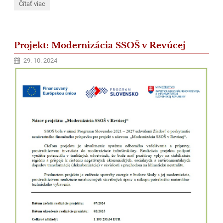
Takto
Čítať viac
varíme
v
našej
školskej
kuchyni
Projekt: Modernizácia SSOŠ v Revúcej
-
príďte
29. 10. 2024
ochutnať: