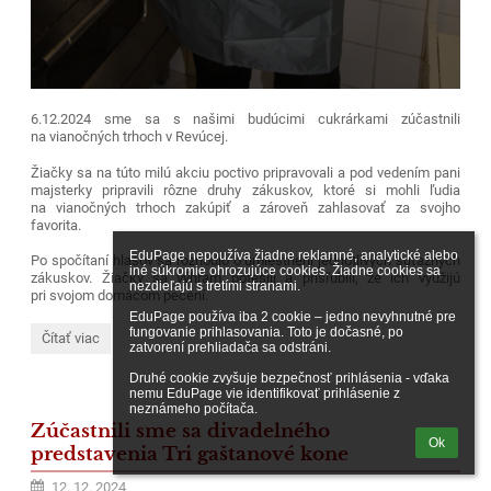
6.12.2024
sme sa s našimi budúcimi cukrárkami zúčastnili
na vianočných trhoch v Revúcej.
Žiačky sa na túto milú akciu poctivo pripravovali a pod vedením pani
majsterky pripravili rôzne druhy zákuskov, ktoré si mohli ľudia
na vianočných trhoch zakúpiť a zároveň zahlasovať za svojho
favorita.
EduPage nepoužíva žiadne reklamné, analytické alebo 
Po spočítaní hlasov sa rozhodlo o umiestnení jednotlivých súťažných
iné súkromie ohrozujúce cookies. Žiadne cookies sa 
zákuskov. Žiačky sa výhram potešili a prisľúbili, že ich využijú
nezdieľajú s tretími stranami.

pri svojom domácom pečení.
EduPage používa iba 2 cookie – jedno nevyhnutné pre 
fungovanie prihlasovania. Toto je dočasné, po 
Cukrárky
Čítať viac
zatvorení prehliadača sa odstráni.

na
vianočných
Druhé cookie zvyšuje bezpečnosť prihlásenia - vďaka 
trhoch:
nemu EduPage vie identifikovať prihlásenie z 
neznámeho počítača.
Zúčastnili sme sa divadelného
Ok
predstavenia Tri gaštanové kone
12. 12. 2024