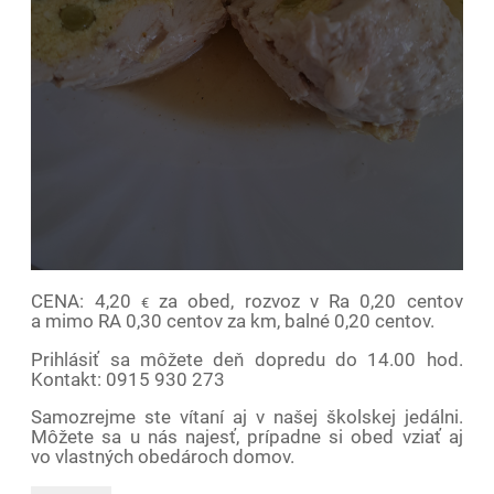
CENA: 4,20
za obed, rozvoz v Ra 0,20 centov
€
a mimo RA 0,30 centov za km, balné 0,20 centov.
Prihlásiť sa môžete deň dopredu do 14.00 hod.
Kontakt: 0915 930 273
Samozrejme ste vítaní aj v našej školskej jedálni.
Môžete sa u nás najesť, prípadne si obed vziať aj
vo vlastných obedároch domov.