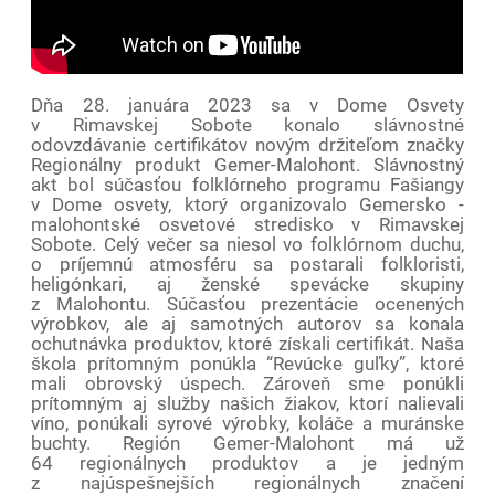
Dňa 28. januára 2023 sa v Dome Osvety
v Rimavskej Sobote konalo slávnostné
odovzdávanie certifikátov novým držiteľom značky
Regionálny produkt Gemer-Malohont. Slávnostný
akt bol súčasťou folklórneho programu Fašiangy
v Dome osvety, ktorý organizovalo Gemersko -
malohontské osvetové stredisko v Rimavskej
Sobote. Celý večer sa niesol vo folklórnom duchu,
o príjemnú atmosféru sa postarali folkloristi,
heligónkari, aj ženské spevácke skupiny
z Malohontu. Súčasťou prezentácie ocenených
výrobkov, ale aj samotných autorov sa konala
ochutnávka produktov, ktoré získali certifikát. Naša
škola prítomným ponúkla “Revúcke guľky”, ktoré
mali obrovský úspech. Zároveň sme ponúkli
prítomným aj služby našich žiakov, ktorí nalievali
víno, ponúkali syrové výrobky, koláče a muránske
buchty. Región Gemer-Malohont má už
64 regionálnych produktov a je jedným
z najúspešnejších regionálnych značení