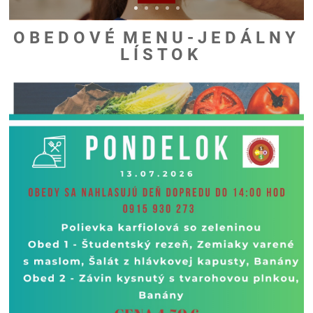
O B E D O V É M E N U - J E D Á L N Y
L Í S T O K