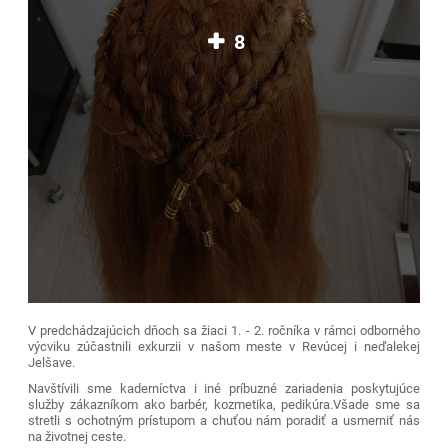
8
V predchádzajúcich dňoch sa žiaci 1. - 2. ročníka v rámci odborného
výcviku zúčastnili exkurzii v našom meste v Revúcej i neďalekej
Jelšave.
Navštívili sme kaderníctva i iné príbuzné zariadenia poskytujúce
služby zákazníkom ako barbér, kozmetika, pedikúra.Všade sme sa
stretli s ochotným prístupom a chuťou nám poradiť a usmerniť nás
na životnej ceste.