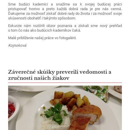
Sme budúci kaderníci a snažíme sa k svojej budúcej práci
pristupovať tvorivo a preto každá dobrá rada je pre nás cenná.
Ďakujeme za možnosť získať dobré rady do života i za možnosť svoje
skúsenosti obohatiť i takýmto spôsobom.
Exkurzie nám rozšírili obzor poznania a získali sme nový prehľad
o tom čo nás ako budúcich kaderníkov čaká.
Malé priblíženie našej práce vo fotogalérii.
Kojnoková
Záverečné skúšky preverili vedomosti a
zručnosti našich žiakov