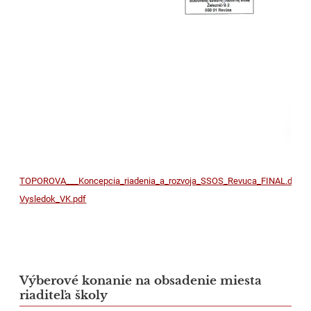
TOPOROVA___Koncepcia_riadenia_a_rozvoja_SSOS_Revuca_FINAL.docx
Vysledok_VK.pdf
Výberové konanie na obsadenie miesta
riaditeľa školy