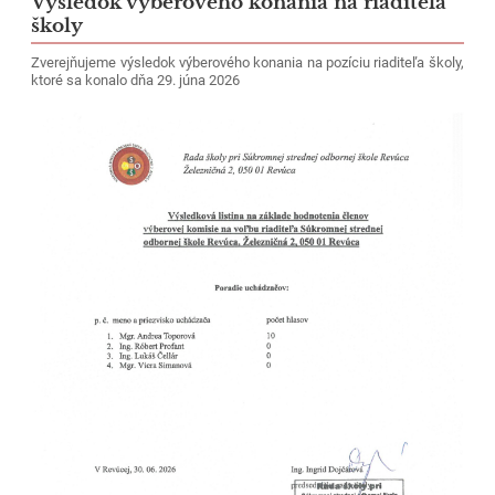
Výsledok výberového konania na riaditeľa
Súkromná
školy
stredná
Zverejňujeme výsledok výberového konania na pozíciu riaditeľa školy,
odborná
ktoré sa konalo dňa 29. júna 2026
škola
Revúca