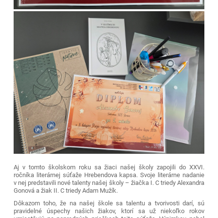
Aj v tomto školskom roku sa žiaci našej školy zapojili do XXVI.
ročníka literárnej súťaže Hrebendova kapsa. Svoje literárne nadanie
v nej predstavili nové talenty našej školy – žiačka I. C triedy Alexandra
Gonová a žiak II. C triedy Adam Mužík.
Dôkazom toho, že na našej škole sa talentu a tvorivosti darí, sú
pravidelné úspechy našich žiakov, ktorí sa už niekoľko rokov