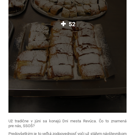
52
Už tradične v júni sa konajú Dni mesta Revúca. Čo to znamená
pre nás, SSOŠ?
Predovšetkým je to veľká zodpovednosť voči už stálym návštevníkom