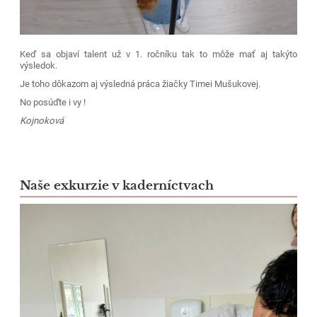
Keď sa objaví talent už v 1. ročníku tak to môže mať aj takýto
výsledok.
Je toho dôkazom aj výsledná práca žiačky Timei Mušukovej.
No posúďte i vy !
Kojnoková
Naše exkurzie v kaderníctvach