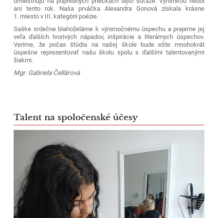
umiestňujú na popredných priečkach tejto súťaže. Výnimkou nebol
ani tento rok. Naša prváčka Alexandra Gonová získala krásne
1. miesto v III. kategórii poézie.
Saške srdečne blahoželáme k výnimočnému úspechu a prajeme jej
veľa ďalších tvorivých nápadov, inšpirácie a literárnych úspechov.
Veríme, že počas štúdia na našej škole bude ešte mnohokrát
úspešne reprezentovať našu školu spolu s ďalšími talentovanými
žiakmi.
Mgr. Gabriela Čellárová
Talent na spoločenské účesy