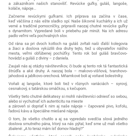
a zákazníkom našich stanovíšť. Revúcke guľky, guláš, langoše,
koláče, nápoje...
Začneme revúckymi guľkami. Ich príprava sa začína v čase,
keď väčšina z nás ešte sladko spí. Naše šikovné kuchárky a ich už
verné a tradičné pomocníčky, pripravili naozaj chutné revúcke guľky
s dynamitom. Vypredané boli v priebehu pár minút. Na ich adresu
padlo veľmi veľa pochvalných slov.
Od rána sa pri dvoch kotloch na guláš zvŕtali naši ďalší kolegovia
a žiaci a doslova vykúzlili dva druhy tejto, tiež u obyvateľov nášho
mesta, veľmi obľúbenej pochúťky. Tento rok bol guláš bravčovo-
hovädzí a guláš z diviny – z daniela.
Zaujali nás aj otázky návštevníkov, či bude aj tento rok tá fantastická
štrúdľa a aké druhy. A naozaj bola – makovo-višňová, tvarohovo-
jahodová a jablkovo-orechová. Mňamkové boli aj voňavé bolestníky.
Voňali aj langoše, ktoré boli tiež v rôznych variáciách – syrový,
cesnakový, s tatárskou omáčkou, s kečupom.
Všetky tieto chutné delikatesy si mohli návštevníci odniesť so sebou,
alebo si vychutnať ich autenticitu na mieste
a zároveň si dopriať k nim aj naše nápoje – čapované pivo, kofolu,
ľadovú kávu a špeciálne miešané nápoje.
O tom, že všetko chutilo a aj sa vypredalo svedčia slová jedného
doslova smutného pána, ktorý sa nás pýtal, keď sme už mali všetko
zbalené: „A to teraz mám ísť domov hladný?“