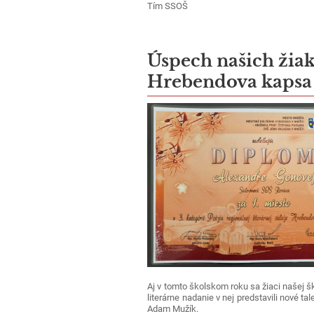
Tím SSOŠ
Úspech našich žiako
Hrebendova kapsa
Aj v tomto školskom roku sa žiaci našej šk
literárne nadanie v nej predstavili nové tal
Adam Mužík.