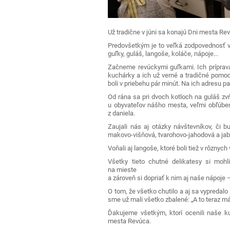
Už tradične v júni sa konajú Dni mesta R
Predovšetkým je to veľká zodpovednosť 
guľky, guláš, langoše, koláče, nápoje...
Začneme revúckymi guľkami. Ich príprava
kuchárky a ich už verné a tradičné pomoc
boli v priebehu pár minút. Na ich adresu p
Od rána sa pri dvoch kotloch na guláš zvŕta
u obyvateľov nášho mesta, veľmi obľúben
z daniela.
Zaujali nás aj otázky návštevníkov, či b
makovo-višňová, tvarohovo-jahodová a jab
Voňali aj langoše, ktoré boli tiež v rôzny
Všetky tieto chutné delikatesy si mohl
na mieste
a zároveň si dopriať k nim aj naše nápoje
O tom, že všetko chutilo a aj sa vypredal
sme už mali všetko zbalené: „A to teraz 
Ďakujeme všetkým, ktorí ocenili naše 
mesta Revúca.