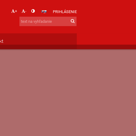
+
-
PRIHLÁSENIE
kt
CIE
nformácie.
y.