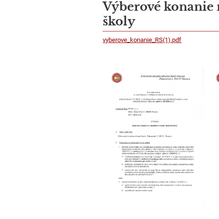
Výberové konanie n
školy
vyberove_konanie_RS(1).pdf