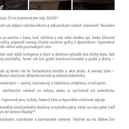
evúca. Čo to znamená pre nás, SSOŠ?
voči už stálym návštevníkom a zákazníkom našich stanovíšť. Revúcke
 sa začína v čase, keď väčšina z nás ešte sladko spí. Naše šikovné
níčky, pripravili naozaj chutné revúcke guľky s dynamitom. Vypredané
adlo veľmi veľa pochvalných slov.
li naši ďalší kolegovia a žiaci a doslova vykúzlili dva druhy tejto, tiež
ej pochúťky. Tento rok bol guláš bravčovo-hovädzí a guláš z diviny –
ude aj tento rok tá fantastická štrúdľa a aké druhy. A naozaj bola –
lkovo-orechová. Mňamkové boli aj voňavé bolestníky.
ch variáciách – syrový, cesnakový, s tatárskou omáčkou, s kečupom.
i návštevníci odniesť so sebou, alebo si vychutnať ich autenticitu
 – čapované pivo, kofolu, ľadovú kávu a špeciálne miešané nápoje.
o svedčia slová jedného doslova smutného pána, ktorý sa nás pýtal, keď
mám ísť domov hladný?“
kuchárske, cukrárske a barmanské umenie. Tešíme sa na ďalšie Dni