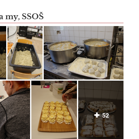
 a my, SSOŠ
52