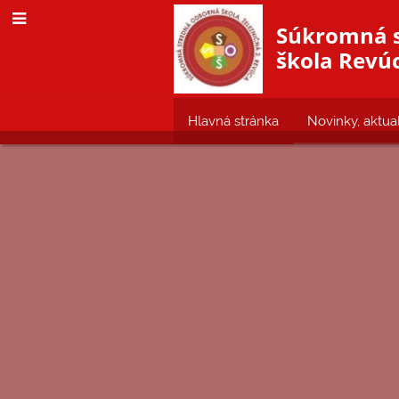
Súkromná 
škola Revúc
Hlavná stránka
Novinky, aktual
AK
Snažíme s
P