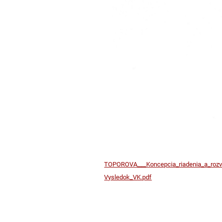
TOPOROVA___Koncepcia_riadenia_a_roz
Vysledok_VK.pdf