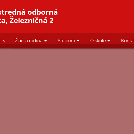
stredná odborná
a, Železničná 2
ity
Žiaci a rodičia
Štúdium
O škole
Konta
TUÁLNE INFORMÁ
PRE RODIČOV A
ŠTUDENTOV
a na tejto stránke poskytovať čo najaktuálnejšie i
re viac informácií prosím prezrite si sekciu Novink