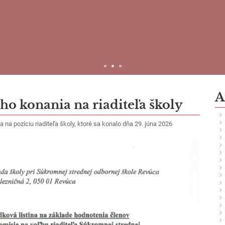
Čítať viac
ktuality
A
o konania na riaditeľa školy
na pozíciu riaditeľa školy, ktoré sa konalo dňa 29. júna 2026