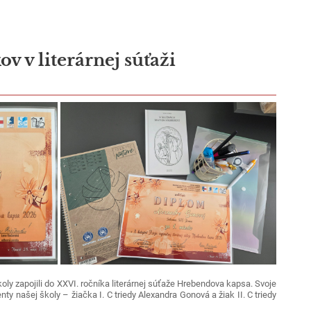
v v literárnej súťaži
oly zapojili do XXVI. ročníka literárnej súťaže Hrebendova kapsa. Svoje
enty našej školy – žiačka I. C triedy Alexandra Gonová a žiak II. C triedy