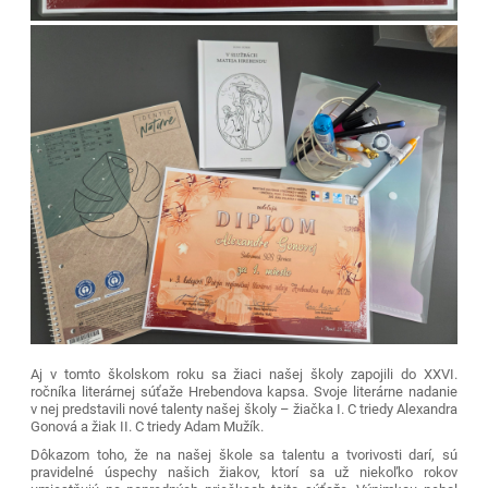
Aj v tomto školskom roku sa žiaci našej školy zapojili do XXVI.
ročníka literárnej súťaže Hrebendova kapsa. Svoje literárne nadanie
v nej predstavili nové talenty našej školy – žiačka I. C triedy Alexandra
Gonová a žiak II. C triedy Adam Mužík.
Dôkazom toho, že na našej škole sa talentu a tvorivosti darí, sú
pravidelné úspechy našich žiakov, ktorí sa už niekoľko rokov