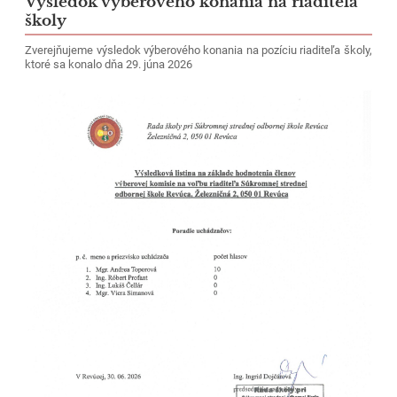
Výsledok výberového konania na riaditeľa
Súkromná
školy
stredná
Zverejňujeme výsledok výberového konania na pozíciu riaditeľa školy,
odborná
ktoré sa konalo dňa 29. júna 2026
škola
Revúca