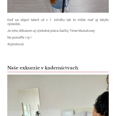
Keď sa objaví talent už v 1. ročníku tak to môže mať aj takýto
výsledok.
Je toho dôkazom aj výsledná práca žiačky Timei Mušukovej.
No posúďte i vy !
Kojnoková
Naše exkurzie v kaderníctvach