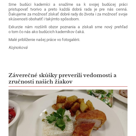
Sme budúci kaderníci a snažíme sa k svojej budúcej práci
pristupovať tvorivo a preto každá dobrá rada je pre nás cenná.
Ďakujeme za možnosť získať dobré rady do života i za možnosť svoje
skúsenosti obohatiť i takýmto spôsobom.
Exkurzie nám rozšírili obzor poznania a získali sme nový prehľad
o tom čo nás ako budúcich kaderníkov čaká.
Malé priblíženie našej práce vo fotogalérii.
Kojnoková
Záverečné skúšky preverili vedomosti a
zručnosti našich žiakov