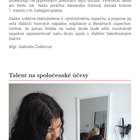
umiestňujú na popredných priečkach tejto súťaže. Výnimkou nebol
ani tento rok. Naša prváčka Alexandra Gonová získala krásne
1. miesto v III. kategórii poézie.
Saške srdečne blahoželáme k výnimočnému úspechu a prajeme jej
veľa ďalších tvorivých nápadov, inšpirácie a literárnych úspechov.
Veríme, že počas štúdia na našej škole bude ešte mnohokrát
úspešne reprezentovať našu školu spolu s ďalšími talentovanými
žiakmi.
Mgr. Gabriela Čellárová
Talent na spoločenské účesy