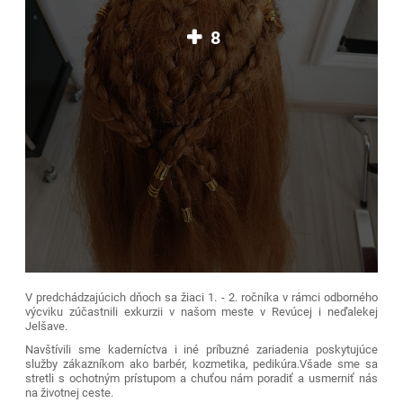
8
V predchádzajúcich dňoch sa žiaci 1. - 2. ročníka v rámci odborného
výcviku zúčastnili exkurzii v našom meste v Revúcej i neďalekej
Jelšave.
Navštívili sme kaderníctva i iné príbuzné zariadenia poskytujúce
služby zákazníkom ako barbér, kozmetika, pedikúra.Všade sme sa
stretli s ochotným prístupom a chuťou nám poradiť a usmerniť nás
na životnej ceste.