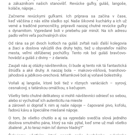
a zákazníkom našich stanovíšť. Revúcke guľky, guláš, langoše,
koláče, nápoje...
Začneme revúckymi guľkami. Ich príprava sa začína v čase,
keď väčšina z nás ešte sladko spí. Naše šikovné kuchárky a ich už
verné a tradičné pomocníčky, pripravili naozaj chutné revúcke guľky
s dynamitom. Vypredané boli v priebehu pár minút. Na ich adresu
padlo veľmi veľa pochvalných slov.
Od rána sa pri dvoch kotloch na guláš zvŕtali naši ďalší kolegovia
a žiaci a doslova vykúzlili dva druhy tejto, tiež u obyvateľov nášho
mesta, veľmi obľúbenej pochúťky. Tento rok bol guláš bravčovo-
hovädzí a guláš z diviny – z daniela.
Zaujali nás aj otázky návštevníkov, či bude aj tento rok tá fantastická
štrúdľa a aké druhy. A naozaj bola – makovo-višňová, tvarohovo-
jahodová a jablkovo-orechová. Mňamkové boli aj voňavé bolestníky.
Voňali aj langoše, ktoré boli tiež v rôznych variáciách – syrový,
cesnakový, s tatárskou omáčkou, s kečupom.
Všetky tieto chutné delikatesy si mohli návštevníci odniesť so sebou,
alebo si vychutnať ich autenticitu na mieste
a zároveň si dopriať k nim aj naše nápoje – čapované pivo, kofolu,
ľadovú kávu a špeciálne miešané nápoje.
O tom, že všetko chutilo a aj sa vypredalo svedčia slová jedného
doslova smutného pána, ktorý sa nás pýtal, keď sme už mali všetko
zbalené: „A to teraz mám ísť domov hladný?“