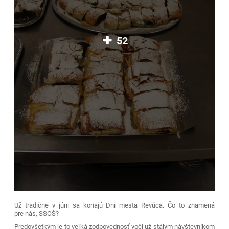
52
Už tradične v júni sa konajú Dni mesta Revúca. Čo to znamená
pre nás, SSOŠ?
Predovšetkým je to veľká zodpovednosť voči už stálym návštevníkom