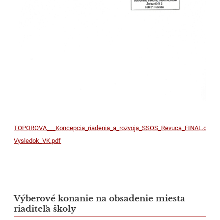
TOPOROVA___Koncepcia_riadenia_a_rozvoja_SSOS_Revuca_FINAL.docx
Vysledok_VK.pdf
Výberové konanie na obsadenie miesta
riaditeľa školy