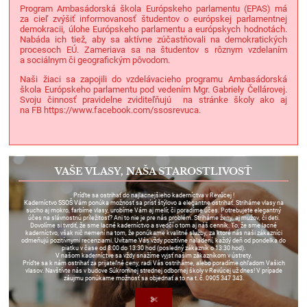
Program Ambasádorská škola Európskeho parlamentu (EPAS) má
za cieľ zvýšiť informovanosť študentov o európskej parlamentnej
demokracii, úlohe Európskeho parlamentu a európskych hodnotách.
Nabáda ich tiež, aby sa aktívne zúčastňovali na demokratických
procesoch EÚ. Zameriava sa na študentov s rôznym vzdelaním
a sociálnym či geografickým pôvodom.
Naši žiaci sa zapojili do vzdelávacieho programu Ambasádorská
škola Európskeho parlamentu pod vedením Mgr. Gabriely Čellárovej.
Svoju činnosť pravidelne zviditeľňujú na stránke školy ako aj
na FB https://www.facebook.com/ssosrevuca.
VAŠE VLASY, NAŠA STAROSTLIVOSŤ
Príďte sa ostrihať do najlacnejšieho kaderníctva v Revúcej !
Kaderníctvo SSOŠ Vám ponúka možnosť sa prísť štýlovo a elegantne ostrihať. Striháme vlasy na
sucho aj mokro, farbíme vlasy, urobíme Vám aj melír, či poradíme účes. Potrebujete elegantný
účes na slávnostnú príležitosť? Ani to nie je pre nás problém. Striháme ženy, aj mužov, či deti.
Dovolíme si tvrdiť, že sme lacné kaderníctvo a svedčí o tom aj náš cenník. To, že sme lacné
kaderníctvo, však nič nemení na tom, že ponúkame kvalitné služby, za ktoré nás naši zákazníci
odmeňujú pozitívnymi recenziami. Uvítame Vás vždy pozitívne naladení, každý deň od pondelka do
piatku v čase od 8:00 do 13:30 hod (posledný zákazník o 13:30 hod).
V našom kaderníctve sa vždy snažíme vyjsť našim zákazníkom v ústrety.
Príďte sa k nám ostrihať za prijateľné ceny, radi Vás ostriháme, alebo poradíme ohľadom Vašich
vlasov. Navštívte nás v budove Súkromnej strednej odbornej školy v Revúcej už dnes! V prípade
záujmu ponúkame možnosť sa objednať a to na t. č. 0905 347 343.