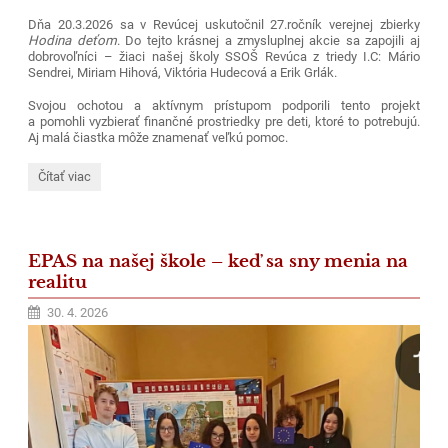
Dňa 20.3.2026 sa v Revúcej uskutočnil 27.ročník verejnej zbierky
Hodina deťom
. Do tejto krásnej a zmysluplnej akcie sa zapojili aj
dobrovoľníci – žiaci našej školy SSOŠ Revúca z triedy I.C: Mário
Sendrei, Miriam Hihová, Viktória Hudecová a Erik Grlák.
Svojou ochotou a aktívnym prístupom podporili tento projekt
a pomohli vyzbierať finančné prostriedky pre deti, ktoré to potrebujú.
Aj malá čiastka môže znamenať veľkú pomoc.
Zbierka
Čítať viac
-
Hodina
deťom
v
Revúcej:
EPAS na našej škole – keď sa sny menia na
realitu
30. 4. 2026