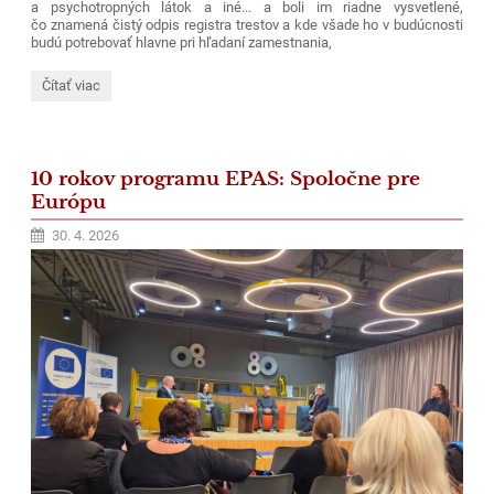
a psychotropných látok a iné... a boli im riadne vysvetlené,
čo znamená čistý odpis registra trestov a kde všade ho v budúcnosti
budú potrebovať hlavne pri hľadaní zamestnania,
Beseda:
Čítať viac
10 rokov programu EPAS: Spoločne pre
Európu
30. 4. 2026