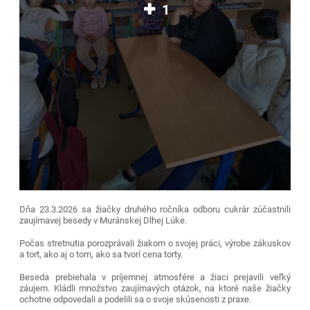
1
Dňa 23.3.2026 sa žiačky druhého ročníka odboru cukrár zúčastnili
zaujímavej besedy v Muránskej Dlhej Lúke.
Počas stretnutia porozprávali žiakom o svojej práci, výrobe zákuskov
a tort, ako aj o tom, ako sa tvorí cena torty.
Beseda prebiehala v príjemnej atmosfére a žiaci prejavili veľký
záujem. Kládli množstvo zaujímavých otázok, na ktoré naše žiačky
ochotne odpovedali a podelili sa o svoje skúsenosti z praxe.