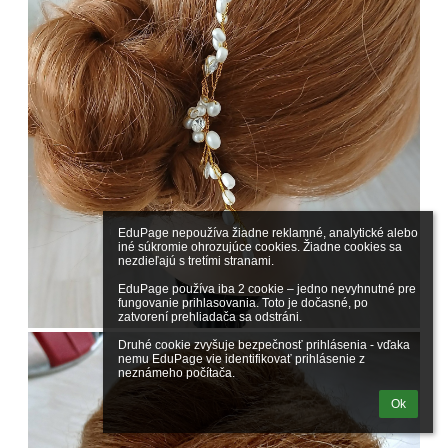
EduPage nepoužíva žiadne reklamné, analytické alebo 
iné súkromie ohrozujúce cookies. Žiadne cookies sa 
nezdieľajú s tretími stranami.

EduPage používa iba 2 cookie – jedno nevyhnutné pre 
fungovanie prihlasovania. Toto je dočasné, po 
zatvorení prehliadača sa odstráni.

Druhé cookie zvyšuje bezpečnosť prihlásenia - vďaka 
nemu EduPage vie identifikovať prihlásenie z 
neznámeho počítača.
Ok