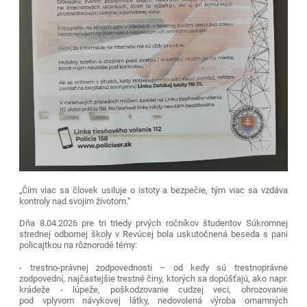
„Čím viac sa človek usiluje o istoty a bezpečie, tým viac sa vzdáva
kontroly nad svojim životom.“
Dňa 8.04.2026 pre tri triedy prvých ročníkov študentov Súkromnej
strednej odbornej školy v Revúcej bola uskutočnená beseda s pani
policajtkou na rôznorodé témy:
- trestno-právnej zodpovednosti – od kedy sú trestnoprávne
zodpovední, najčastejšie trestné činy, ktorých sa dopúšťajú, ako napr.
krádeže - lúpeže, poškodzovanie cudzej veci, ohrozovanie
pod vplyvom návykovej látky, nedovolená výroba omamných