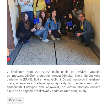
V školskom roku 2021/2022 naša škola po prvýkrát vstúpila
do medzinárodného programu Ambasádorská škola Európskeho
parlamentu (EPAS). Boli sme nováčikmi. Desať mesiacov intenzívnej
práce, učenia sa a hľadania správnej cesty nám prinieslo množstvo
skúseností. Postupne sme objavovali, čo všetko program obnáša
a ako ho čo najlepšie realizovať v podmienkach našej školy.
EPAS
Čítať viac
na