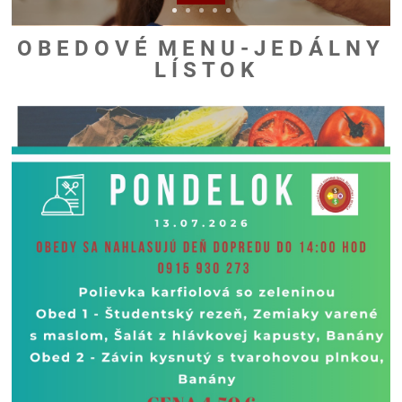
O B E D O V É M E N U - J E D Á L N Y
L Í S T O K