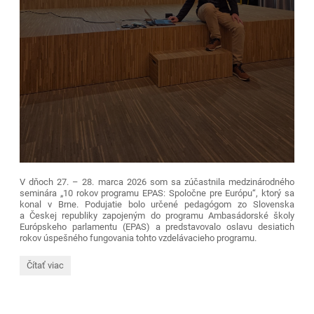
V dňoch 27. – 28. marca 2026 som sa zúčastnila medzinárodného
seminára „10 rokov programu EPAS: Spoločne pre Európu“, ktorý sa
konal v Brne. Podujatie bolo určené pedagógom zo Slovenska
a Českej republiky zapojeným do programu Ambasádorské školy
Európskeho parlamentu (EPAS) a predstavovalo oslavu desiatich
rokov úspešného fungovania tohto vzdelávacieho programu.
10
Čítať viac
rokov
programu
EPAS:
Spoločne