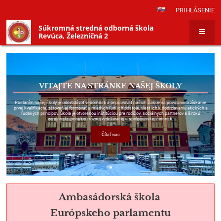
PRIHLÁSENIE
Súkromná stredná odborná škola
Revúca, Železničná 2
Hlavná
stránka
VITAJTE NA STRÁNKE NAŠEJ ŠKOLY
Poslaním našej školy je odovzdávať vedomosti a pripravovať našich žiakov na povolanie a získanie
prvej kvalifikácie, zároveň aj formovať u mladých ľudí ich postoje, viesť ich k dodržiavaniu etických a
ľudských princípov. Škola je otvorenou inštitúciou pre rodičov, sociálnych partnerov a širokú
verejnosť s ponukou rôznej vzdelávacej a spoločenskej činnosti.
Čítať viac
Ambasádorská škola
Európskeho parlamentu